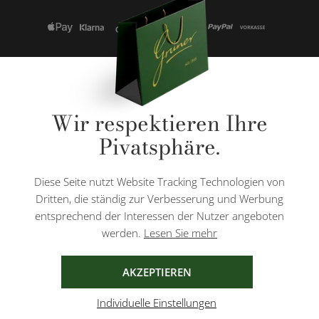
* Alle Preise inkl. gesetzl. Mehrwertsteuer zzgl.
Versandkosten
und ggf.
Wir respektieren Ihre
Nachnahmegebühren, wenn nicht anders angegeben.
Pivatsphäre.
Diese Website ist durch reCAPTCHA geschützt und es gelten die
Datenschutzbestimmungen
und
Nutzungsbedingungen
von Google.
Diese Seite nutzt Website Tracking Technologien von
Dritten, die ständig zur Verbesserung und Werbung
entsprechend der Interessen der Nutzer angeboten
werden.
Lesen Sie mehr
AGB
IMPRESSUM
DATENSCHUTZ
AKZEPTIEREN
Individuelle Einstellungen