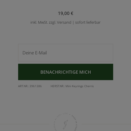
19,00 €
inkl. MwSt. zzgl. Versand | sofort lieferbar
Deine E-Mail
BENACHRICHTIGE MICH
ART.NR.:
3961386
HERST.NR.:
Mini Keyrings Cherris