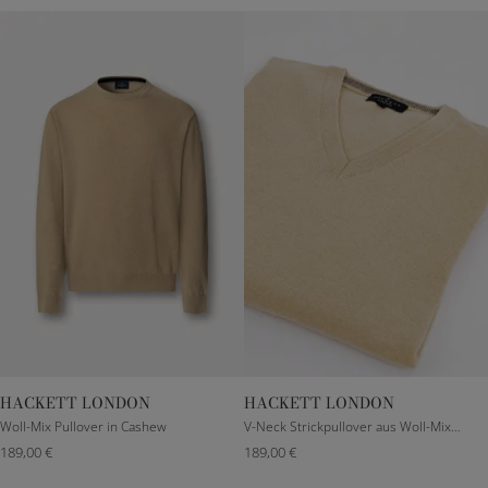
HACKETT LONDON
HACKETT LONDON
XXXS
S
M
L
XXXS
S
M
L
Woll-Mix Pullover in Cashew
V-Neck Strickpullover aus Woll-Mix in Cashew
189,00 €
189,00 €
XL
XL