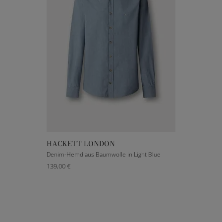
HACKETT LONDON
XXXS
S
M
L
XL
Denim-Hemd aus Baumwolle in Light Blue
139,00 €