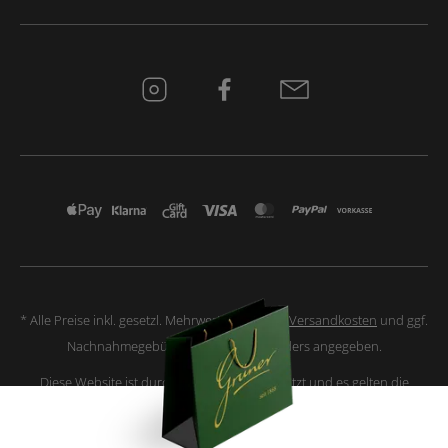
* Alle Preise inkl. gesetzl. Mehrwertsteuer zzgl.
Versandkosten
und ggf.
Nachnahmegebühren, wenn nicht anders angegeben.
Diese Website ist durch reCAPTCHA geschützt und es gelten die
Datenschutzbestimmungen
und
Nutzungsbedingungen
von Google.