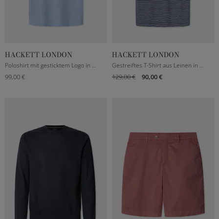
HACKETT LONDON
HACKETT LONDON
M
L
XL
XXL
M
L
XL
XXL
Poloshirt mit gesticktem Logo in Hellblau
Gestreiftes T-Shirt aus Leinen in Navy/Weiß
99,00 €
129,00 €
90,00 €