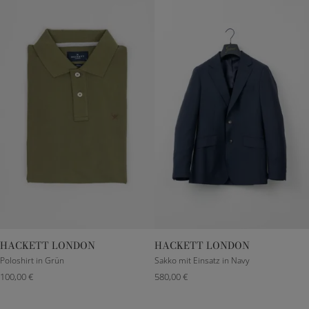
HACKETT LONDON
HACKETT LONDON
M
L
DE 48
DE 50
DE 52
DE 54
Poloshirt in Grün
Sakko mit Einsatz in Navy
100,00 €
580,00 €