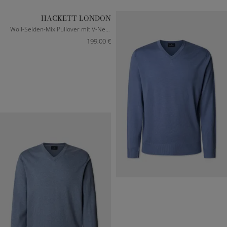
HACKETT LONDON
Woll-Seiden-Mix Pullover mit V-Neck in Sea Blue
199,00 €
M
L
XL
XXL