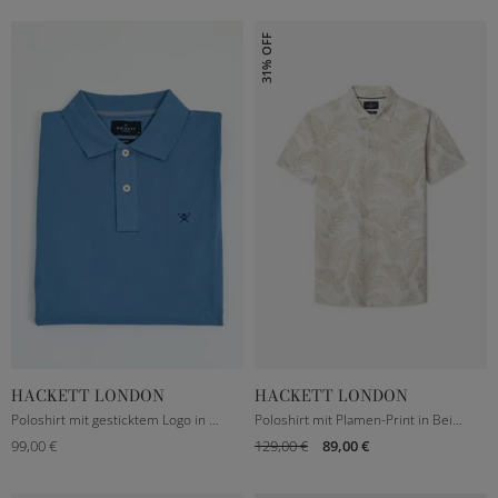
31% OFF
HACKETT LONDON
HACKETT LONDON
M
L
XL
XXL
M
L
XL
XXL
Poloshirt mit gesticktem Logo in Pacific hellblau
Poloshirt mit Plamen-Print in Beige/Weiß
99,00 €
129,00 €
89,00 €