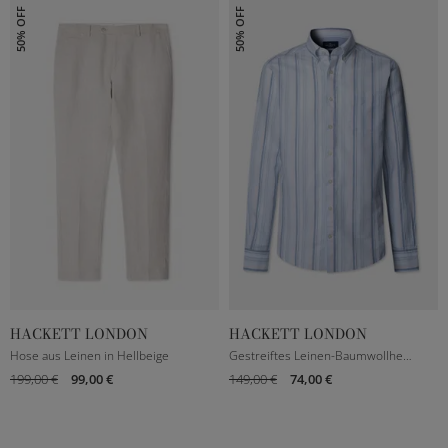
50% OFF
50% OFF
HACKETT LONDON
HACKETT LONDON
32
33
34
36
M
L
XL
XXL
Hose aus Leinen in Hellbeige
Gestreiftes Leinen-Baumwollhemd in Hellblau
199,00 €
99,00 €
149,00 €
74,00 €
38