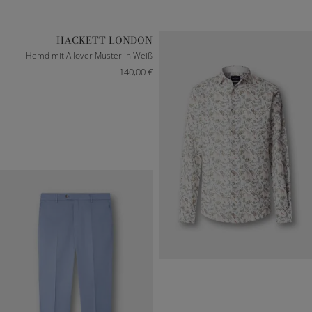
HACKETT LONDON
Hemd mit Allover Muster in Weiß
140,00 €
M
L
XL
XXL