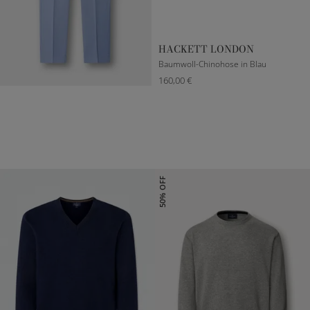
HACKETT LONDON
Baumwoll-Chinohose in Blau
160,00 €
31
32
33
34
36
50% OFF