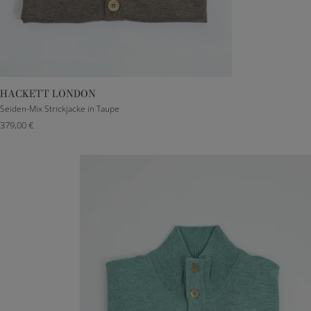
HACKETT LONDON
S
M
L
XL
Seiden-Mix Strickjacke in Taupe
379,00 €