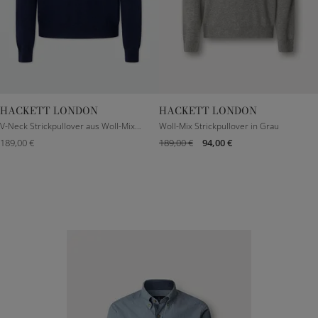
HACKETT LONDON
HACKETT LONDON
XXXS
S
M
L
XXXS
S
M
L
V-Neck Strickpullover aus Woll-Mix in Midnight
Woll-Mix Strickpullover in Grau
189,00 €
189,00 €
94,00 €
XL
XL