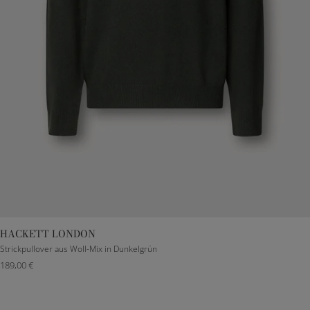
HACKETT LONDON
XXXS
S
M
L
XL
Strickpullover aus Woll-Mix in Dunkelgrün
189,00 €