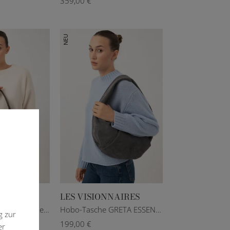
359,00 €
NEU
ARINI
LES VISIONNAIRES
Veloursleder-Schultertasche DUA in Dunkelbraun
Hobo-Tasche GRETA ESSENTIAL COZY in Grau
g zur
199,00 €
er