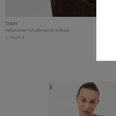
TOD'S
Veloursleder-Schultertasche in Braun
2.100,00 €
NEU