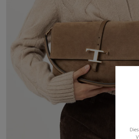
Dies
V