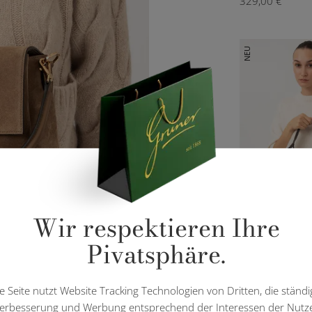
329,00 €
NEU
Wir respektieren Ihre
Pivatsphäre.
GIANNI CHI
e Seite nutzt Website Tracking Technologien von Dritten, die ständi
520,00 €
erbesserung und Werbung entsprechend der Interessen der Nutz