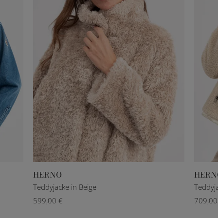
HERNO
HERN
IT 36
IT 40
IT 42
IT 44
IT 46
IT 36
Teddyjacke in Beige
Teddyja
599,00 €
709,00