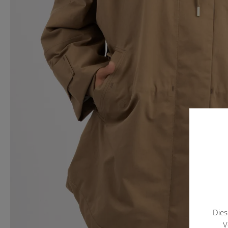
Dies
V