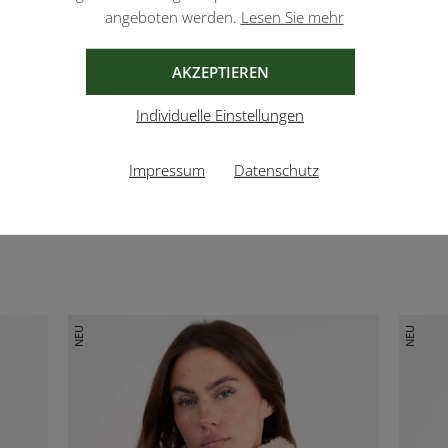
angeboten werden.
Lesen Sie mehr
AKZEPTIEREN
Individuelle Einstellungen
Impressum
Datenschutz
NEU
NEU