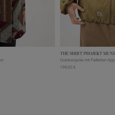
THE SHIRT PROJEKT MUN
XS
S
M
L
lor
Outdoorjacke mit Pailletten-Appli
199,00 €