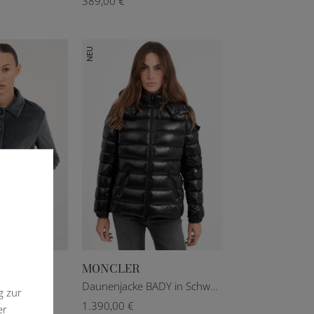
389,00 €
NEU
1
MONCLER
T 44
IT 46
1
2
3
4
trol
Daunenjacke BADY in Schwarz
g zur
1.390,00 €
er