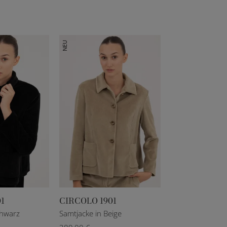
NEU
1
CIRCOLO 1901
T 44
IT 46
IT 40
IT 42
IT 44
IT 46
chwarz
Samtjacke in Beige