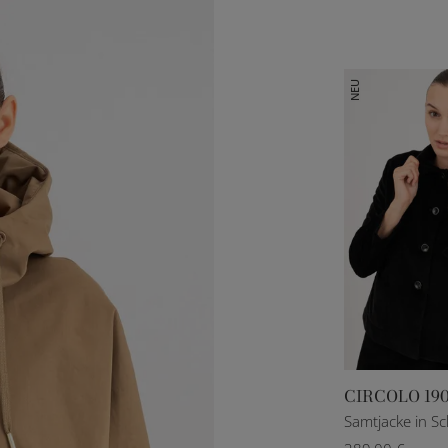
NEU
CIRCOLO 190
IT 40
IT 42
I
Samtjacke in S