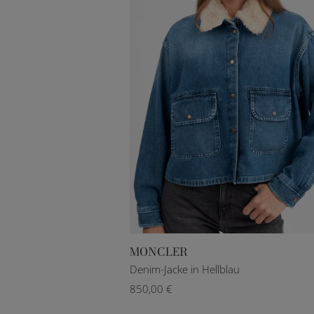
MONCLER
IT 40
IT 42
IT 44
Denim-Jacke in Hellblau
850,00 €