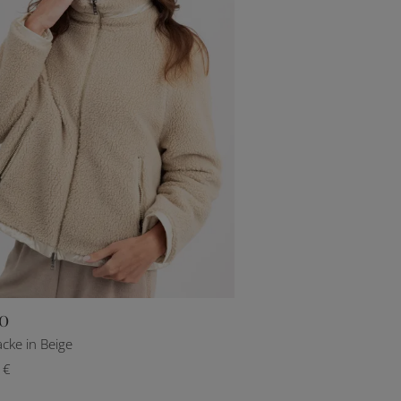
O
IT 42
IT 44
IT 46
IT 48
cke in Beige
 €