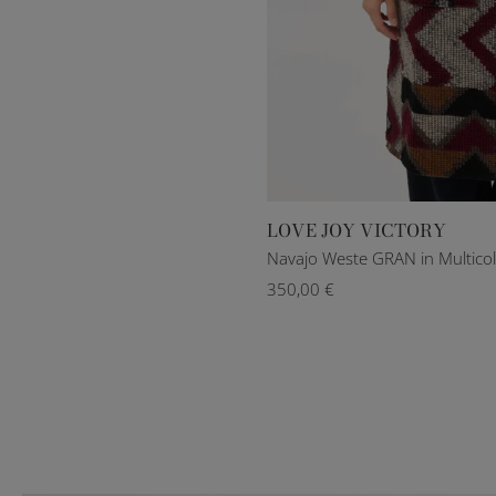
LOVE JOY VICTORY
XXS/XS
XS/S
M/L
Navajo Weste GRAN in Multico
350,00 €