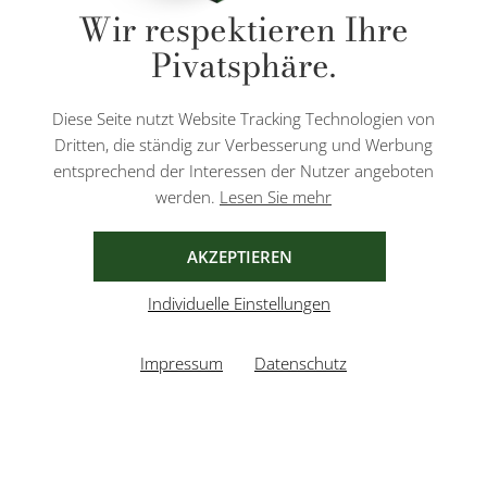
Wir respektieren Ihre
Pivatsphäre.
Diese Seite nutzt Website Tracking Technologien von
Dritten, die ständig zur Verbesserung und Werbung
HARTFORD
entsprechend der Interessen der Nutzer angeboten
DE 44
DE 48
DE 50
DE 52
DE 54
Bermuda Shorts in Oliv
werden.
Lesen Sie mehr
179,00 €
134,00 €
AKZEPTIEREN
Individuelle Einstellungen
Impressum
Datenschutz
23% OFF
24% OFF