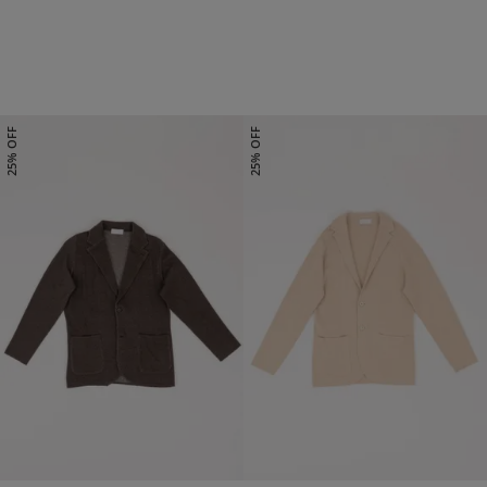
44
48
50
52
54
S
M
L
25% OFF
25% OFF