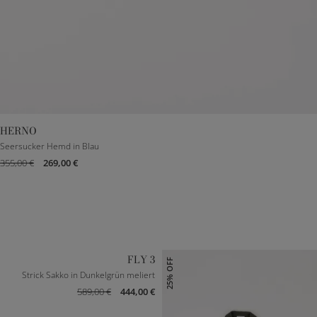
HERNO
DE 48
DE 50
DE 52
DE 54
DE 56
Seersucker Hemd in Blau
355,00 €
269,00 €
FLY 3
25% OFF
Strick Sakko in Dunkelgrün meliert
589,00 €
444,00 €