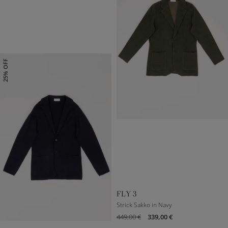
25% OFF
44
48
50
52
54
S
M
L
FLY 3
Strick Sakko in Navy
449,00 €
339,00 €