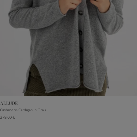
ALLUDE
XXXS
XXS
XS
S
M
L
XL
XXL
Cashmere-Cardigan in Grau
379,00 €