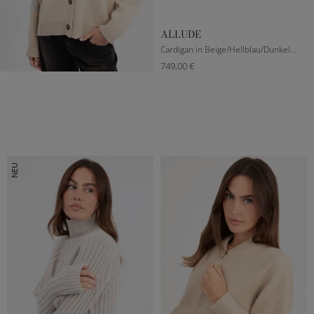
ALLUDE
Cardigan in Beige/Hellblau/Dunkelblau
749,00 €
XXXS
S
M
L
NEU