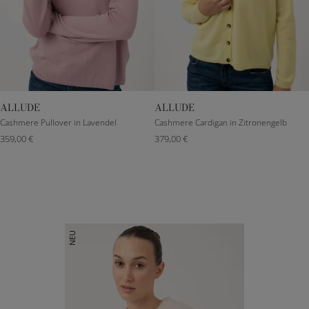
ALLUDE
ALLUDE
XXXS
S
M
L
XXXS
S
M
L
Cashmere Pullover in Lavendel
Cashmere Cardigan in Zitronengelb
359,00 €
379,00 €
NEU