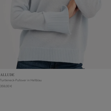
ALLUDE
XXXS
S
M
L
Turtleneck-Pullover in Hellblau
359,00 €