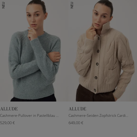
NEU
NEU
ALLUDE
ALLUDE
S
M
L
XXXS
S
M
L
Cashmere-Pullover in Pastellblau meliert
Cashmere-Seiden Zopfstrick Cardigan in Beige
529,00 €
649,00 €