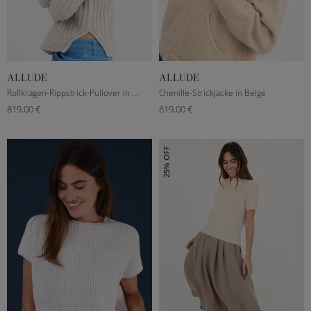
ALLUDE
ALLUDE
XXXS
S
M
L
XXXS
S
M
L
Rollkragen-Rippstrick-Pullover in Beige
Chenille-Strickjacke in Beige
819,00 €
619,00 €
24% OFF
25% OFF