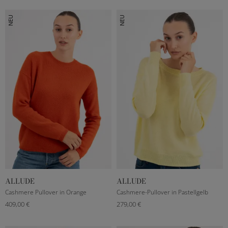
NEU
NEU
ALLUDE
ALLUDE
XXXS
S
M
L
S
M
L
Cashmere Pullover in Orange
Cashmere-Pullover in Pastellgelb
409,00 €
279,00 €