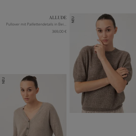
ALLUDE
NEU
Pullover mit Paillettendetails in Beige meliert
369,00 €
NEU
XXXS
S
M
L