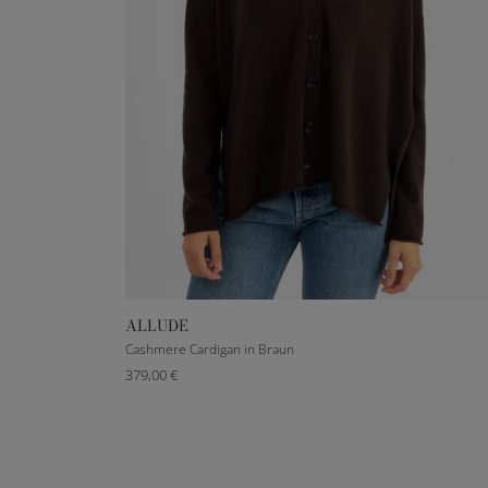
ALLUDE
XXXS
XXS
XS
S
M
L
XL
Cashmere Cardigan in Braun
379,00 €
XXL