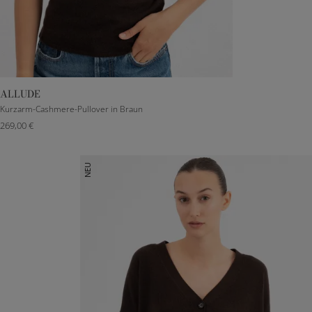
ALLUDE
S
M
L
Kurzarm-Cashmere-Pullover in Braun
269,00 €
NEU