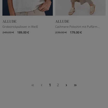
ALLUDE
ALLUDE
XXXS
XS
S
M
XXXS
S
M
L
Grobstrickpullover in Weiß
Cashmere Poloshirt mit Puffärmel in Creme
249,00 €
189,00 €
239,00 €
179,00 €
L
1
2