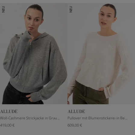
NEU
NEU
ALLUDE
ALLUDE
S
M
L
XXXS
S
M
L
Woll-Cashmere Strickjacke in Grau meliert
Pullover mit Blumenstickerei in Beige
419,00 €
609,00 €