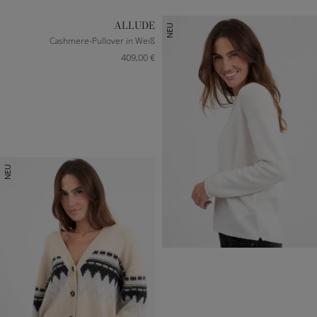
ALLUDE
NEU
Cashmere-Pullover in Weiß
409,00 €
NEU
XXXS
S
M
L