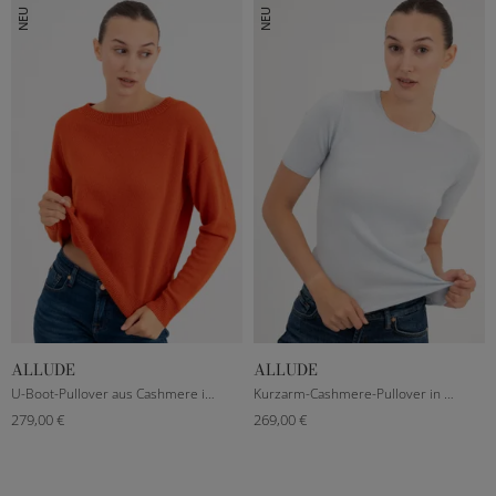
NEU
NEU
ALLUDE
ALLUDE
S
M
L
S
M
L
U-Boot-Pullover aus Cashmere in Orange
Kurzarm-Cashmere-Pullover in Hellblau
279,00 €
269,00 €