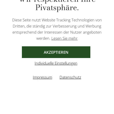
Pivatsphäre.
Diese Seite nutzt Website Tracking Technologien von
Dritten, die ständig zur Verbesserung und Werbung
entsprechend der Interessen der Nutzer angeboten
HERNO
werden.
Lesen Sie mehr
IT 36
IT 40
IT 42
IT 44
IT 46
Steppjacke mit Rautenmuster in Olive
615,00 €
464,00 €
IT 48
AKZEPTIEREN
Individuelle Einstellungen
Impressum
Datenschutz
25% OFF
24% OFF