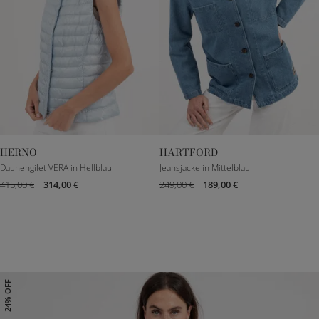
HERNO
HARTFORD
IT 42
IT 44
XXXS
XS
S
M
Daunengilet VERA in Hellblau
Jeansjacke in Mittelblau
415,00 €
314,00 €
249,00 €
189,00 €
L
24% OFF