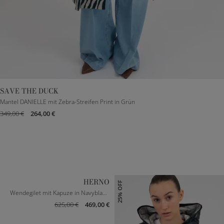
SAVE THE DUCK
XXXS
XS
S
M
L
Mantel DANIELLE mit Zebra-Streifen Print in Grün
349,00 €
264,00 €
HERNO
25% OFF
Wendegilet mit Kapuze in Navyblau/Grau
625,00 €
469,00 €