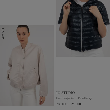
24% OFF
IT 36
IT 42
IT 44
IT 46
IT 48
IQ STUDIO
Bomberjacke in Pearlbeige
289,00 €
219,00 €