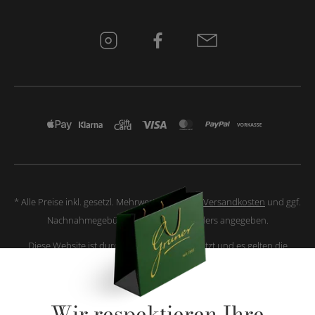
* Alle Preise inkl. gesetzl. Mehrwertsteuer zzgl.
Versandkosten
und ggf.
Nachnahmegebühren, wenn nicht anders angegeben.
Diese Website ist durch reCAPTCHA geschützt und es gelten die
Datenschutzbestimmungen
und
Nutzungsbedingungen
von Google.
Wir respektieren Ihre