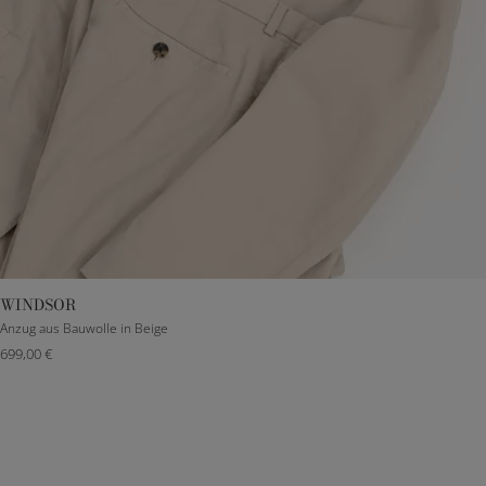
WINDSOR
DE 48
DE 50
DE 52
DE 54
DE 56
DE 102
DE 106
Anzug aus Bauwolle in Beige
699,00 €