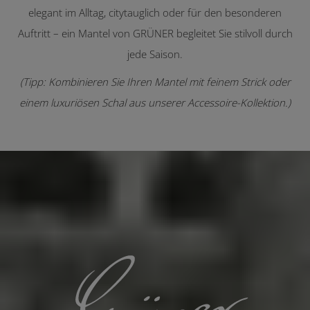
elegant im Alltag, citytauglich oder für den besonderen
Auftritt – ein Mantel von GRÜNER begleitet Sie stilvoll durch
jede Saison.
(Tipp: Kombinieren Sie Ihren Mantel mit feinem
Strick
oder
einem luxuriösen
Schal
aus unserer Accessoire-Kollektion.)