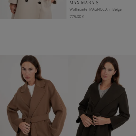
MAX MARA-S
Wollmantel MAGNOLIA in Beige
775,00 €
DE 32
DE 34
DE 36
DE 38
DE 40