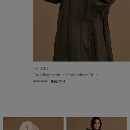
HERNO
IT 36
IT 40
IT 42
IT 44
IT 46
Parka Regenjacke in Verde-Militare-Grün
730,00 €
549,00 €