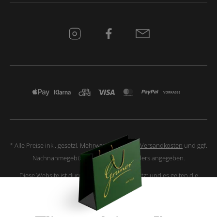
* Alle Preise inkl. gesetzl. Mehrwertsteuer zzgl.
Versandkosten
und ggf.
Nachnahmegebühren, wenn nicht anders angegeben.
Diese Website ist durch reCAPTCHA geschützt und es gelten die
Datenschutzbestimmungen
und
Nutzungsbedingungen
von Google.