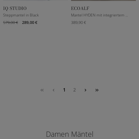
IQ STUDIO
ECOALF
DE 32
DE 34
DE 36
DE 38
XXXS
S
M
L
Steppmantel in Black
Mantel HYDEN mit integriertem Gilet in Dunkelgrün
579,00 €
289,00 €
389,90 €
DE 40
1
2
Damen Mäntel