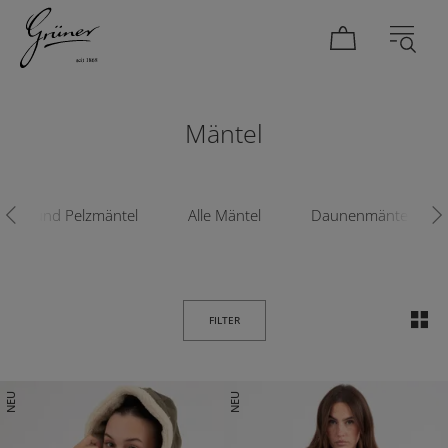
DAMEN
HERREN
Mäntel
eder und Pelzmäntel
Alle Mäntel
Daunenmäntel
FILTER
NEU
NEU