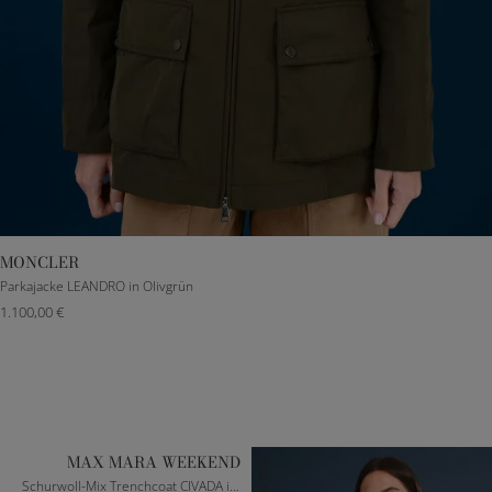
MONCLER
00
0
1
2
3
Parkajacke LEANDRO in Olivgrün
1.100,00 €
MAX MARA WEEKEND
25% OFF
Schurwoll-Mix Trenchcoat CIVADA in Sand