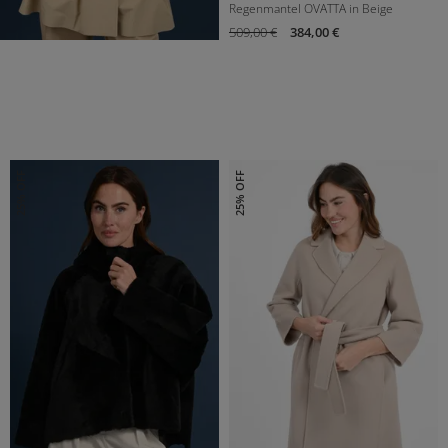
Regenmantel OVATTA in Beige
509,00 €
384,00 €
DE 32
DE 36
DE 38
DE 40
25% OFF
25% OFF