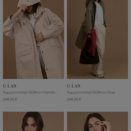
G-LAB
G-LAB
XXXS
XS
S
M
XXXS
XS
S
M
Kapuzenmantel NORA in Pastellaprikot
Kapuzenmantel NORA in Olive
549,00 €
549,00 €