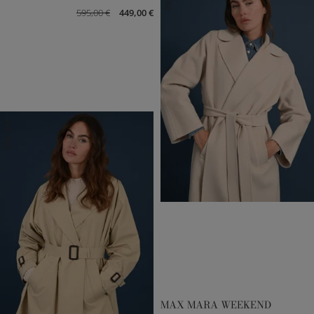
595,00 €
449,00 €
25% OFF
DE 32
DE 36
DE 38
DE 40
MAX MARA WEEKEND