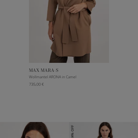
MAX MARA-S
DE 32
DE 34
DE 36
DE 38
DE 40
Wollmantel ARONA in Camel
735,00 €
24% OFF