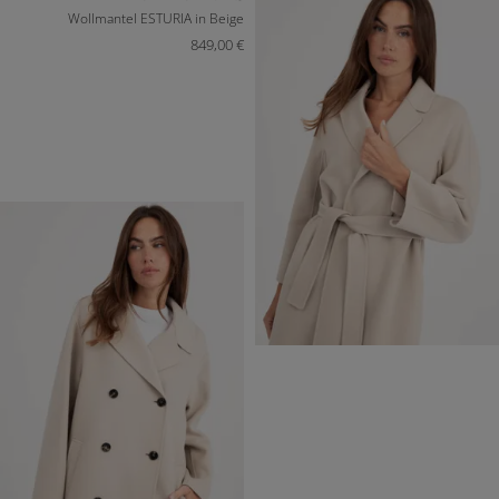
Wollmantel ESTURIA in Beige
849,00 €
DE 32
DE 34
DE 36
DE 38
DE 40