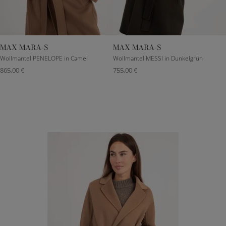
MAX MARA-S
MAX MARA-S
DE 32
DE 34
DE 36
DE 38
DE 32
DE 34
DE 36
DE 38
Wollmantel PENELOPE in Camel
Wollmantel MESSI in Dunkelgrün
865,00 €
755,00 €
DE 40
DE 40