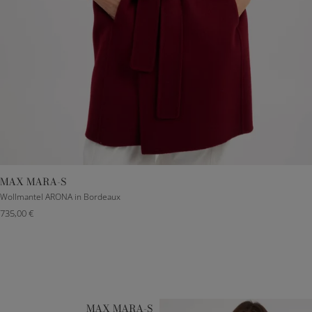
MAX MARA-S
DE 32
DE 34
DE 36
DE 38
DE 40
Wollmantel ARONA in Bordeaux
735,00 €
MAX MARA-S