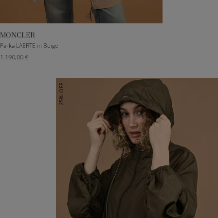
MONCLER
00
0
1
2
3
4
Parka LAERTE in Beige
1.190,00 €
25% OFF