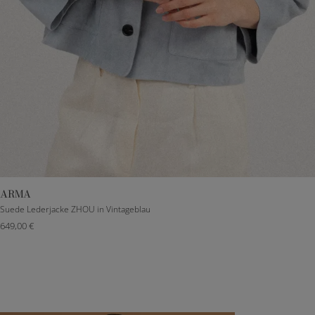
ARMA
DE 32
DE 34
DE 36
DE 38
DE 40
Suede Lederjacke ZHOU in Vintageblau
649,00 €