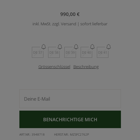
990,00 €
inkl. MwSt. zzgl. Versand | sofort lieferbar
DE 37
DE 38
DE 39
DE 40
DE 41
Grössenschlüssel
Beschreibung
Deine E-Mail
BENACHRICHTIGE MICH
ART.NR.:
3948718
HERST.NR.:
MZSFC2762P