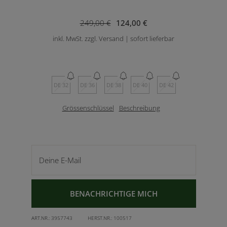
249,00 €
124,00 €
inkl. MwSt. zzgl. Versand | sofort lieferbar
DE 32
DE 36
DE 38
DE 40
DE 42
Grössenschlüssel
Beschreibung
Deine E-Mail
BENACHRICHTIGE MICH
ART.NR.:
3957743
HERST.NR.:
100517