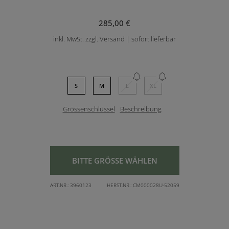
285,00 €
inkl. MwSt. zzgl. Versand | sofort lieferbar
S
M
L
XL
Grössenschlüssel
Beschreibung
BITTE GRÖSSE WÄHLEN
ART.NR.:
3960123
HERST.NR.:
CM000028U-52059