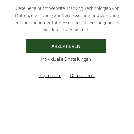
Datenschutzbestimmungen
und
Nutzungsbedingungen
von Google.
Diese Seite nutzt Website Tracking Technologien von
Dritten, die ständig zur Verbesserung und Werbung
entsprechend der Interessen der Nutzer angeboten
werden.
Lesen Sie mehr
AGB
IMPRESSUM
DATENSCHUTZ
AKZEPTIEREN
Individuelle Einstellungen
Impressum
Datenschutz
UMGESETZT VON
XEROGRAFIX GMBH
REALISIERT MIT SHOPWARE