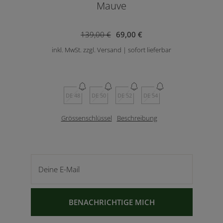
Mauve
139,00 €
69,00 €
inkl. MwSt. zzgl. Versand | sofort lieferbar
DE 48
DE 50
DE 52
DE 54
Grössenschlüssel
Beschreibung
Deine E-Mail
BENACHRICHTIGE MICH