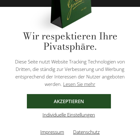
* Alle Preise inkl. gesetzl. Mehrwertsteuer zzgl.
Versandkosten
und ggf.
Wir respektieren Ihre
Nachnahmegebühren, wenn nicht anders angegeben.
Pivatsphäre.
Diese Website ist durch reCAPTCHA geschützt und es gelten die
Datenschutzbestimmungen
und
Nutzungsbedingungen
von Google.
Diese Seite nutzt Website Tracking Technologien von
Dritten, die ständig zur Verbesserung und Werbung
entsprechend der Interessen der Nutzer angeboten
werden.
Lesen Sie mehr
AGB
IMPRESSUM
DATENSCHUTZ
AKZEPTIEREN
Individuelle Einstellungen
Impressum
Datenschutz