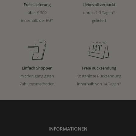
Freie Lieferung
Liebevoll verpackt
über € 300
und in 1-3 Tagen*
innerhalb der EU*
geliefert
Einfach Shoppen
Freie Rücksendung
mit den gängigsten
Kostenlose Rücksendung
Zahlungsmethoden
innerhalb von 14 Tagen*
INFORMATIONEN