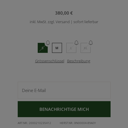
380,00 €
inkl. MwSt. zzgl. Versand | sofort lieferbar
S
M
L
XL
Grössenschlüssel
Beschreibung
Deine E-Mail
BENACHRICHTIGE MICH
ART.NR.:
2000210235412
HERST.NR.:
8N00004-89A0Y