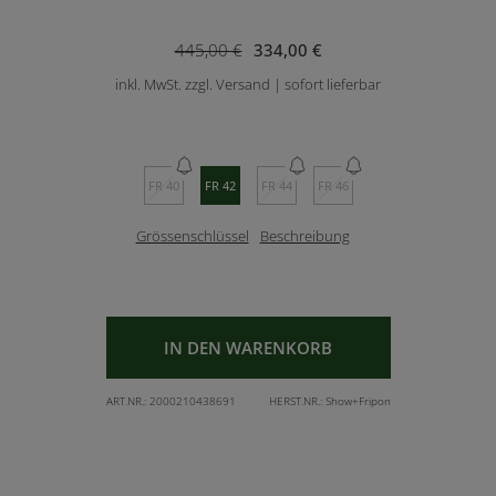
445,00 €
334,00 €
inkl. MwSt. zzgl. Versand | sofort lieferbar
FR 40
FR 42
FR 44
FR 46
Grössenschlüssel
Beschreibung
IN DEN WARENKORB
ART.NR.:
2000210438691
HERST.NR.:
Show+Fripon