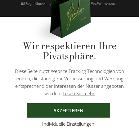
* Alle Preise inkl. gesetzl. Mehrwertsteuer zzgl.
Versandkosten
und ggf.
Wir respektieren Ihre
Nachnahmegebühren, wenn nicht anders angegeben.
Pivatsphäre.
Diese Website ist durch reCAPTCHA geschützt und es gelten die
Datenschutzbestimmungen
und
Nutzungsbedingungen
von Google.
Diese Seite nutzt Website Tracking Technologien von
Dritten, die ständig zur Verbesserung und Werbung
entsprechend der Interessen der Nutzer angeboten
werden.
Lesen Sie mehr
AGB
IMPRESSUM
DATENSCHUTZ
AKZEPTIEREN
Individuelle Einstellungen