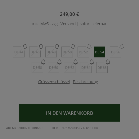
249,00 €
inkl. MwSt. zzgl. Versand | sofort lieferbar
DE 44
DE 46
DE 48
DE 50
DE 52
DE 54
DE 56
DE 58
DE 60
DE 62
DE 64
DE 66
Grössenschlüssel
Beschreibung
IN DEN WARENKORB
ART.NR.:
2000210308680
HERST.NR.:
Morello-GD-DV0500X