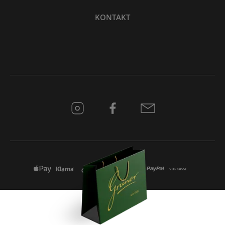
KONTAKT
* Alle Preise inkl. gesetzl. Mehrwertsteuer zzgl.
Versandkosten
und ggf.