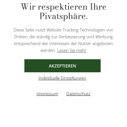
Wir respektieren Ihre
Nachnahmegebühren, wenn nicht anders angegeben.
Pivatsphäre.
Diese Website ist durch reCAPTCHA geschützt und es gelten die
Datenschutzbestimmungen
und
Nutzungsbedingungen
von Google.
Diese Seite nutzt Website Tracking Technologien von
Dritten, die ständig zur Verbesserung und Werbung
entsprechend der Interessen der Nutzer angeboten
werden.
Lesen Sie mehr
AGB
IMPRESSUM
DATENSCHUTZ
AKZEPTIEREN
Individuelle Einstellungen
Impressum
Datenschutz