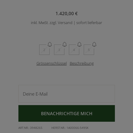
1.420,00 €
inkl. MwSt. zzgl. Versand | sofort lieferbar
2
3
4
5
Grössenschlüssel
Beschreibung
Deine E-Mail
BENACHRICHTIGE MICH
ART.NR.:
3948265
HERST.NR.:
1A00066-549SK