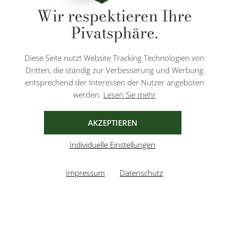
* Alle Preise inkl. gesetzl. Mehrwertsteuer zzgl.
Versandkosten
und ggf.
Wir respektieren Ihre
Nachnahmegebühren, wenn nicht anders angegeben.
Pivatsphäre.
Diese Website ist durch reCAPTCHA geschützt und es gelten die
Datenschutzbestimmungen
und
Nutzungsbedingungen
von Google.
Diese Seite nutzt Website Tracking Technologien von
Dritten, die ständig zur Verbesserung und Werbung
entsprechend der Interessen der Nutzer angeboten
werden.
Lesen Sie mehr
AGB
IMPRESSUM
DATENSCHUTZ
AKZEPTIEREN
Individuelle Einstellungen
Impressum
Datenschutz