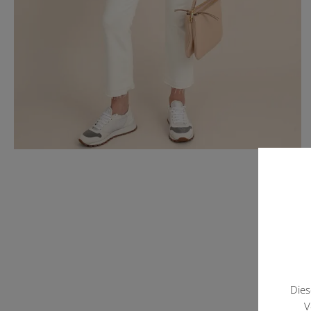
Dies
V