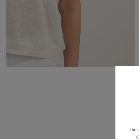
Dies
V