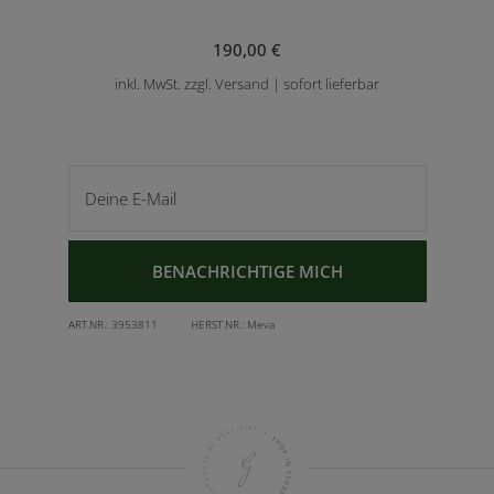
190,00 €
inkl. MwSt. zzgl. Versand | sofort lieferbar
Deine E-Mail
BENACHRICHTIGE MICH
ART.NR.:
3953811
HERST.NR.:
Meva