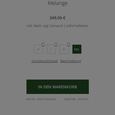
Melange
349,00 €
inkl. MwSt. zzgl. Versand | sofort lieferbar
M
L
XL
XXL
Grössenschlüssel
Beschreibung
IN DEN WARENKORB
ART.NR.:
2000210626982
HERST.NR.:
24/24201