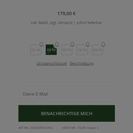
179,00 €
inkl. MwSt. zzgl. Versand | sofort lieferbar
DE 48
DE 50
DE 52
DE 54
DE 56
Grössenschlüssel
Beschreibung
Deine E-Mail
BENACHRICHTIGE MICH
ART.NR.:
2000209510452
HERST.NR.:
73295 Teaker S