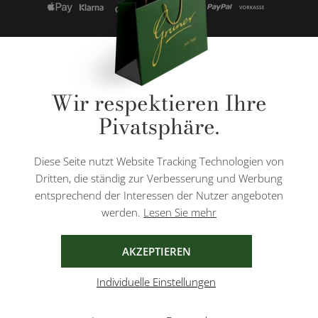
* Alle Preise inkl. gesetzl. Mehrwertsteuer zzgl.
Versandkosten
und ggf.
Wir respektieren Ihre
Nachnahmegebühren, wenn nicht anders angegeben.
Pivatsphäre.
Diese Website ist durch reCAPTCHA geschützt und es gelten die
Datenschutzbestimmungen
und
Nutzungsbedingungen
von Google.
Diese Seite nutzt Website Tracking Technologien von
Dritten, die ständig zur Verbesserung und Werbung
entsprechend der Interessen der Nutzer angeboten
werden.
Lesen Sie mehr
AGB
IMPRESSUM
DATENSCHUTZ
AKZEPTIEREN
Individuelle Einstellungen