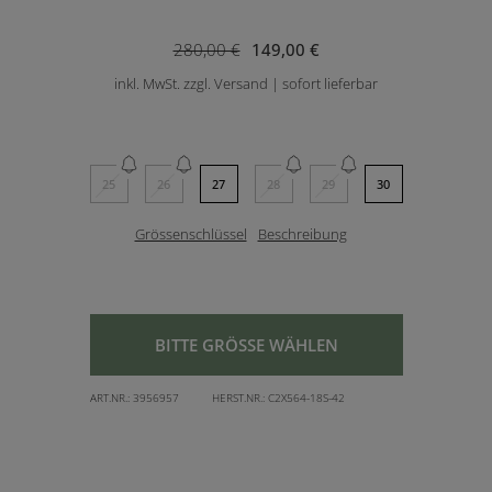
280,00 €
149,00 €
inkl. MwSt. zzgl. Versand | sofort lieferbar
25
26
27
28
29
30
Grössenschlüssel
Beschreibung
BITTE GRÖSSE WÄHLEN
ART.NR.:
3956957
HERST.NR.:
C2X564-18S-42