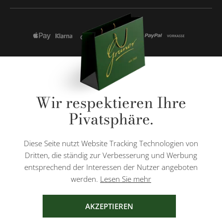
* Alle Preise inkl. gesetzl. Mehrwertsteuer zzgl.
Versandkosten
und ggf.
Wir respektieren Ihre
Nachnahmegebühren, wenn nicht anders angegeben.
Pivatsphäre.
Diese Website ist durch reCAPTCHA geschützt und es gelten die
Datenschutzbestimmungen
und
Nutzungsbedingungen
von Google.
Diese Seite nutzt Website Tracking Technologien von
Dritten, die ständig zur Verbesserung und Werbung
entsprechend der Interessen der Nutzer angeboten
werden.
Lesen Sie mehr
AGB
IMPRESSUM
DATENSCHUTZ
AKZEPTIEREN