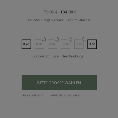
179,00 €
134,00 €
inkl. MwSt. zzgl. Versand | sofort lieferbar
IT 40
IT 42
IT 44
IT 46
IT 48
IT 50
Grössenschlüssel
Beschreibung
BITTE GRÖSSE WÄHLEN
ART.NR.:
3954848
HERST.NR.:
Malbina 9681