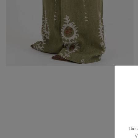
Dies
V