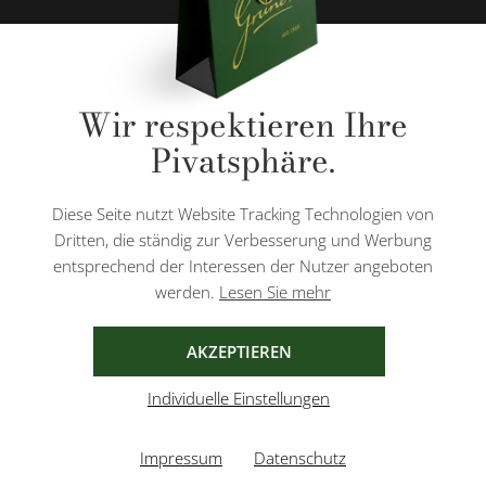
* Alle Preise inkl. gesetzl. Mehrwertsteuer zzgl.
Versandkosten
und ggf.
Wir respektieren Ihre
Nachnahmegebühren, wenn nicht anders angegeben.
Pivatsphäre.
Diese Website ist durch reCAPTCHA geschützt und es gelten die
Datenschutzbestimmungen
und
Nutzungsbedingungen
von Google.
Diese Seite nutzt Website Tracking Technologien von
Dritten, die ständig zur Verbesserung und Werbung
entsprechend der Interessen der Nutzer angeboten
werden.
Lesen Sie mehr
AGB
IMPRESSUM
DATENSCHUTZ
AKZEPTIEREN
Individuelle Einstellungen
Impressum
Datenschutz