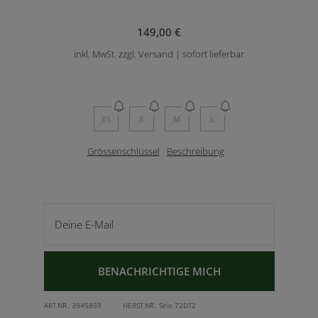
149,00 €
inkl. MwSt. zzgl. Versand | sofort lieferbar
XS
S
M
L
Grössenschlüssel
Beschreibung
Deine E-Mail
BENACHRICHTIGE MICH
ART.NR.:
3945859
HERST.NR.:
Sirio 72DT2