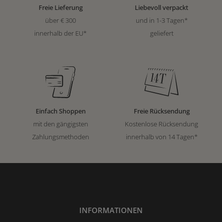
Freie Lieferung
Liebevoll verpackt
über € 300
und in 1-3 Tagen*
innerhalb der EU*
geliefert
Einfach Shoppen
Freie Rücksendung
mit den gängigsten
Kostenlose Rücksendung
Zahlungsmethoden
innerhalb von 14 Tagen*
INFORMATIONEN