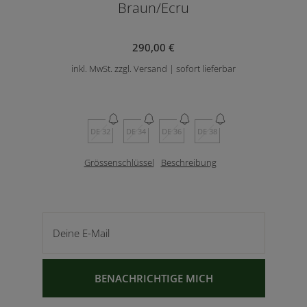
Braun/Ecru
290,00 €
inkl. MwSt. zzgl. Versand | sofort lieferbar
DE 32
DE 34
DE 36
DE 38
Grössenschlüssel
Beschreibung
Deine E-Mail
BENACHRICHTIGE MICH