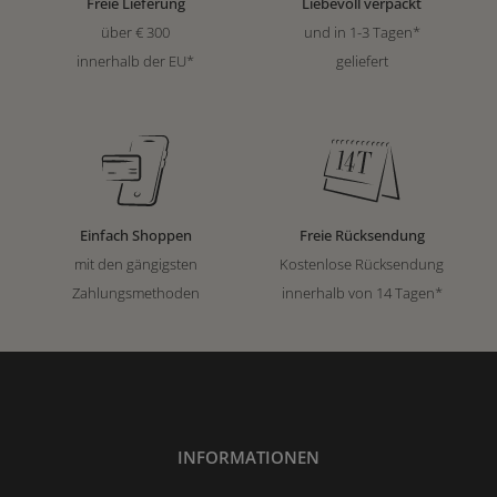
Freie Lieferung
Liebevoll verpackt
über € 300
und in 1-3 Tagen*
innerhalb der EU*
geliefert
Einfach Shoppen
Freie Rücksendung
mit den gängigsten
Kostenlose Rücksendung
Zahlungsmethoden
innerhalb von 14 Tagen*
INFORMATIONEN