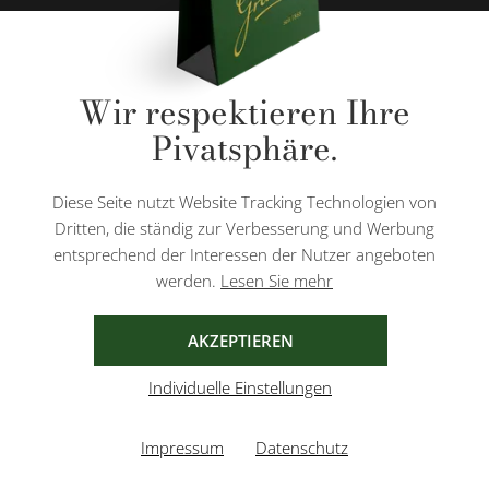
* Alle Preise inkl. gesetzl. Mehrwertsteuer zzgl.
Versandkosten
und ggf.
Wir respektieren Ihre
Nachnahmegebühren, wenn nicht anders angegeben.
Pivatsphäre.
Diese Website ist durch reCAPTCHA geschützt und es gelten die
Datenschutzbestimmungen
und
Nutzungsbedingungen
von Google.
Diese Seite nutzt Website Tracking Technologien von
Dritten, die ständig zur Verbesserung und Werbung
entsprechend der Interessen der Nutzer angeboten
werden.
Lesen Sie mehr
AGB
IMPRESSUM
DATENSCHUTZ
AKZEPTIEREN
Individuelle Einstellungen
Impressum
Datenschutz