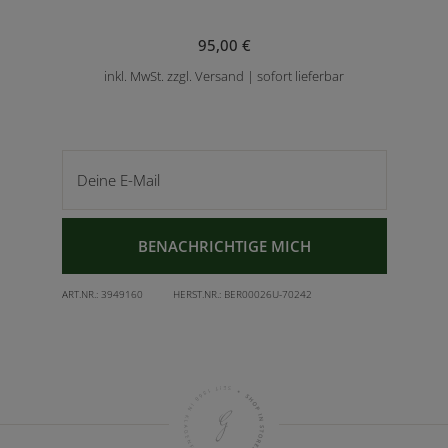
95,00 €
inkl. MwSt. zzgl. Versand | sofort lieferbar
Deine E-Mail
BENACHRICHTIGE MICH
ART.NR.:
3949160
HERST.NR.:
BER00026U-70242