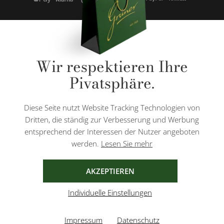
* Alle Preise inkl. gesetzl. Mehrwertsteuer zzgl.
Versandkosten
und ggf.
Wir respektieren Ihre
Nachnahmegebühren, wenn nicht anders angegeben.
Pivatsphäre.
Diese Website ist durch reCAPTCHA geschützt und es gelten die
Datenschutzbestimmungen
und
Nutzungsbedingungen
von Google.
Diese Seite nutzt Website Tracking Technologien von
Dritten, die ständig zur Verbesserung und Werbung
entsprechend der Interessen der Nutzer angeboten
werden.
Lesen Sie mehr
AGB
IMPRESSUM
DATENSCHUTZ
AKZEPTIEREN
Individuelle Einstellungen
Impressum
Datenschutz