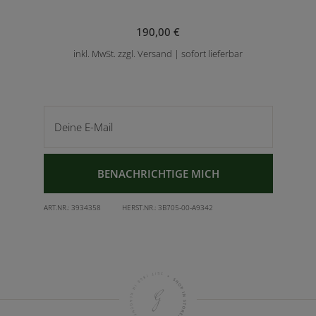
190,00 €
inkl. MwSt. zzgl. Versand | sofort lieferbar
Deine E-Mail
BENACHRICHTIGE MICH
ART.NR.:
3934358
HERST.NR.:
3B705-00-A9342