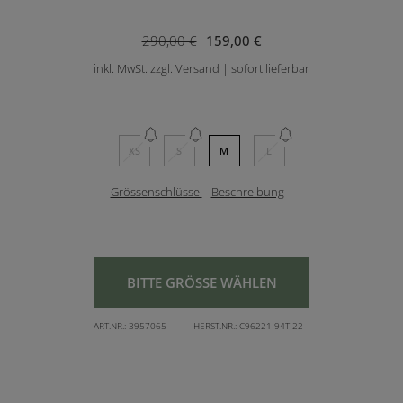
290,00 €
159,00 €
inkl. MwSt. zzgl. Versand | sofort lieferbar
XS
S
M
L
Grössenschlüssel
Beschreibung
BITTE GRÖSSE WÄHLEN
ART.NR.:
3957065
HERST.NR.:
C96221-94T-22