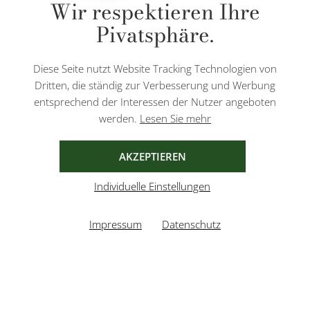
Wir respektieren Ihre
Nachnahmegebühren, wenn nicht anders angegeben.
Pivatsphäre.
Diese Website ist durch reCAPTCHA geschützt und es gelten die
Datenschutzbestimmungen
und
Nutzungsbedingungen
von Google.
Diese Seite nutzt Website Tracking Technologien von
Dritten, die ständig zur Verbesserung und Werbung
entsprechend der Interessen der Nutzer angeboten
werden.
Lesen Sie mehr
AGB
IMPRESSUM
DATENSCHUTZ
AKZEPTIEREN
Individuelle Einstellungen
Impressum
Datenschutz