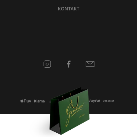
KONTAKT
* Alle Preise inkl. gesetzl. Mehrwertsteuer zzgl.
Versandkosten
und ggf.