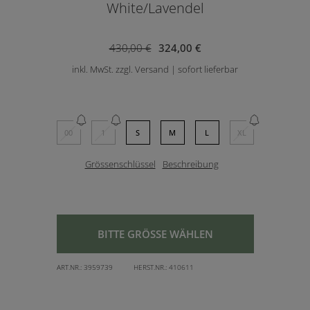
White/Lavendel
430,00 €
324,00 €
inkl. MwSt. zzgl. Versand | sofort lieferbar
00
1
S
M
L
XL
Grössenschlüssel
Beschreibung
BITTE GRÖSSE WÄHLEN
ART.NR.:
3959739
HERST.NR.:
410611