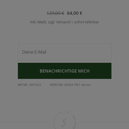
129,00 €
64,00 €
inkl. MwSt. zzgl. Versand | sofort lieferbar
Deine E-Mail
BENACHRICHTIGE MICH
ART.NR.:
3957622
HERST.NR.:
A2003 TS01 Herren