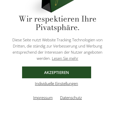
* Alle Preise inkl. gesetzl. Mehrwertsteuer zzgl.
Versandkosten
und ggf.
Wir respektieren Ihre
Nachnahmegebühren, wenn nicht anders angegeben.
Pivatsphäre.
Diese Website ist durch reCAPTCHA geschützt und es gelten die
Datenschutzbestimmungen
und
Nutzungsbedingungen
von Google.
Diese Seite nutzt Website Tracking Technologien von
Dritten, die ständig zur Verbesserung und Werbung
entsprechend der Interessen der Nutzer angeboten
werden.
Lesen Sie mehr
AGB
IMPRESSUM
DATENSCHUTZ
AKZEPTIEREN
Individuelle Einstellungen
Impressum
Datenschutz