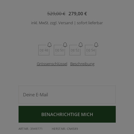
529,00 €
279,00 €
inkl. MwSt. zzgl. Versand | sofort lieferbar
DE 48
DE 50
DE 52
DE 54
Grössenschlüssel
Beschreibung
Deine E-Mail
BENACHRICHTIGE MICH
ART.NR.:
3949771
HERST.NR.:
CN4589