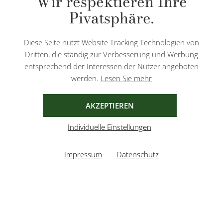
Wir respektieren Ihre
Nachnahmegebühren, wenn nicht anders angegeben.
Pivatsphäre.
Diese Website ist durch reCAPTCHA geschützt und es gelten die
Datenschutzbestimmungen
und
Nutzungsbedingungen
von Google.
Diese Seite nutzt Website Tracking Technologien von
Dritten, die ständig zur Verbesserung und Werbung
entsprechend der Interessen der Nutzer angeboten
werden.
Lesen Sie mehr
AGB
IMPRESSUM
DATENSCHUTZ
AKZEPTIEREN
Individuelle Einstellungen
Impressum
Datenschutz