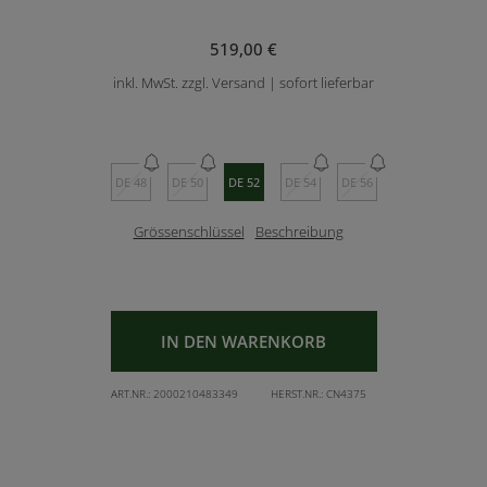
519,00 €
inkl. MwSt. zzgl. Versand | sofort lieferbar
DE 48
DE 50
DE 52
DE 54
DE 56
Grössenschlüssel
Beschreibung
IN DEN WARENKORB
ART.NR.:
2000210483349
HERST.NR.:
CN4375