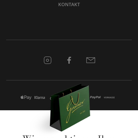
KONTAKT
* Alle Preise inkl. gesetzl. Mehrwertsteuer zzgl.
Versandkosten
und ggf.