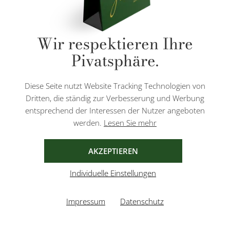
* Alle Preise inkl. gesetzl. Mehrwertsteuer zzgl.
Versandkosten
und ggf.
Wir respektieren Ihre
Nachnahmegebühren, wenn nicht anders angegeben.
Pivatsphäre.
Diese Website ist durch reCAPTCHA geschützt und es gelten die
Datenschutzbestimmungen
und
Nutzungsbedingungen
von Google.
Diese Seite nutzt Website Tracking Technologien von
Dritten, die ständig zur Verbesserung und Werbung
entsprechend der Interessen der Nutzer angeboten
werden.
Lesen Sie mehr
AGB
IMPRESSUM
DATENSCHUTZ
AKZEPTIEREN
Individuelle Einstellungen
Impressum
Datenschutz