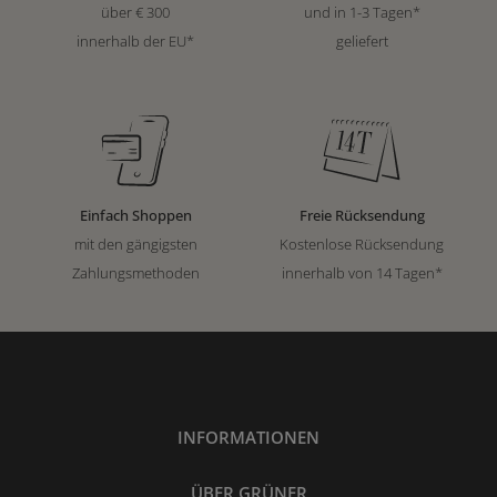
über € 300
und in 1-3 Tagen*
innerhalb der EU*
geliefert
Einfach Shoppen
Freie Rücksendung
mit den gängigsten
Kostenlose Rücksendung
Zahlungsmethoden
innerhalb von 14 Tagen*
INFORMATIONEN
ÜBER GRÜNER