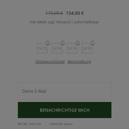
175,00 €
134,00 €
inkl. MwSt. zzgl. Versand | sofort lieferbar
DE 32
DE 34
DE 36
DE 38
Grössenschlüssel
Beschreibung
Deine E-Mail
BENACHRICHTIGE MICH
ART.NR.:
3961336
HERST.NR.:
Jelena