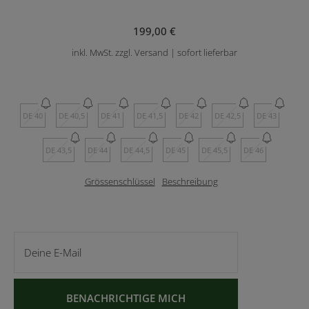
199,00 €
inkl. MwSt. zzgl. Versand | sofort lieferbar
DE 40
DE 40,5
DE 41
DE 41,5
DE 42
DE 42,5
DE 43
DE 43,5
DE 44
DE 44,5
DE 45
DE 45,5
DE 46
Grössenschlüssel
Beschreibung
Deine E-Mail
BENACHRICHTIGE MICH