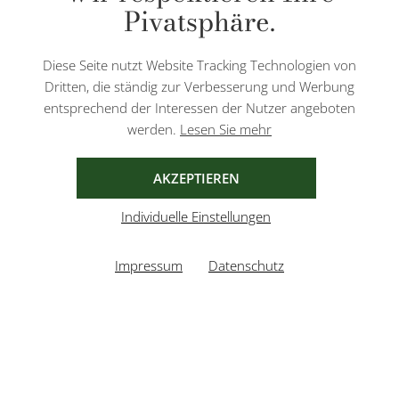
Pivatsphäre.
Diese Website ist durch reCAPTCHA geschützt und es gelten die
Datenschutzbestimmungen
und
Nutzungsbedingungen
von Google.
Diese Seite nutzt Website Tracking Technologien von
Dritten, die ständig zur Verbesserung und Werbung
entsprechend der Interessen der Nutzer angeboten
werden.
Lesen Sie mehr
AGB
IMPRESSUM
DATENSCHUTZ
AKZEPTIEREN
Individuelle Einstellungen
Impressum
Datenschutz