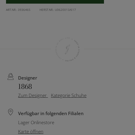
ART.NR.:
3936465
HERST.NR.:
U0620013/617
Designer
1868
Zum Designer
Kategorie Schuhe
Verfügbar in folgenden Filialen
Lager Onlinestore
Karte öffnen