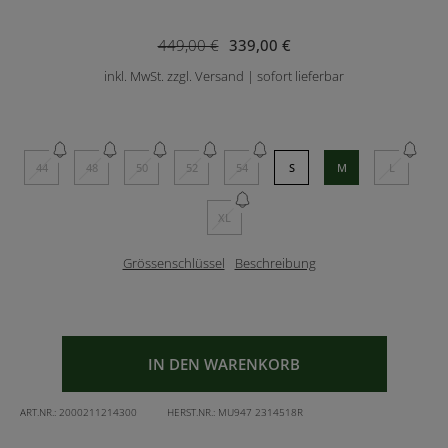
449,00 €
339,00 €
inkl. MwSt. zzgl. Versand | sofort lieferbar
44
48
50
52
54
S
M
L
XL
Grössenschlüssel
Beschreibung
IN DEN WARENKORB
ART.NR.:
2000211214300
HERST.NR.:
MU947 2314518R