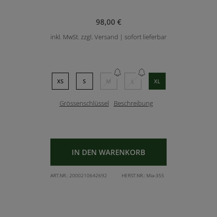
98,00 €
inkl. MwSt. zzgl. Versand | sofort lieferbar
XS
S
M
L
XL
Grössenschlüssel
Beschreibung
IN DEN WARENKORB
ART.NR.:
2000210642692
HERST.NR.:
Mia-355