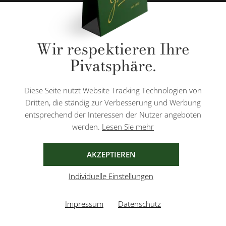
* Alle Preise inkl. gesetzl. Mehrwertsteuer zzgl.
Versandkosten
und ggf.
Wir respektieren Ihre
Nachnahmegebühren, wenn nicht anders angegeben.
Pivatsphäre.
Diese Website ist durch reCAPTCHA geschützt und es gelten die
Datenschutzbestimmungen
und
Nutzungsbedingungen
von Google.
Diese Seite nutzt Website Tracking Technologien von
Dritten, die ständig zur Verbesserung und Werbung
entsprechend der Interessen der Nutzer angeboten
werden.
Lesen Sie mehr
AGB
IMPRESSUM
DATENSCHUTZ
AKZEPTIEREN
Individuelle Einstellungen
Impressum
Datenschutz