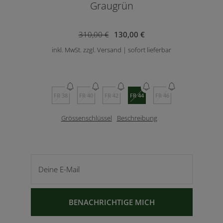
Graugrün
310,00 €
130,00 €
inkl. MwSt. zzgl. Versand | sofort lieferbar
FR 38
FR 40
FR 42
FR 44
FR 46
Grössenschlüssel
Beschreibung
Deine E-Mail
BENACHRICHTIGE MICH