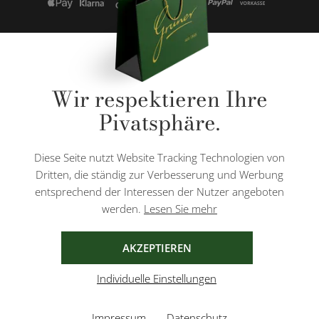
* Alle Preise inkl. gesetzl. Mehrwertsteuer zzgl.
Versandkosten
und ggf.
Wir respektieren Ihre
Nachnahmegebühren, wenn nicht anders angegeben.
Pivatsphäre.
Diese Website ist durch reCAPTCHA geschützt und es gelten die
Datenschutzbestimmungen
und
Nutzungsbedingungen
von Google.
Diese Seite nutzt Website Tracking Technologien von
Dritten, die ständig zur Verbesserung und Werbung
entsprechend der Interessen der Nutzer angeboten
werden.
Lesen Sie mehr
AGB
IMPRESSUM
DATENSCHUTZ
AKZEPTIEREN
Individuelle Einstellungen
Impressum
Datenschutz