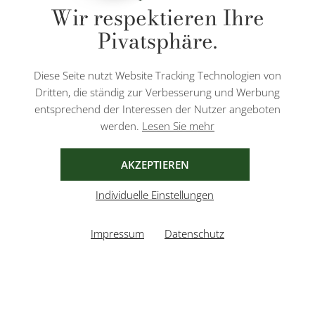
Wir respektieren Ihre
Nachnahmegebühren, wenn nicht anders angegeben.
Pivatsphäre.
Diese Website ist durch reCAPTCHA geschützt und es gelten die
Datenschutzbestimmungen
und
Nutzungsbedingungen
von Google.
Diese Seite nutzt Website Tracking Technologien von
Dritten, die ständig zur Verbesserung und Werbung
entsprechend der Interessen der Nutzer angeboten
werden.
Lesen Sie mehr
AGB
IMPRESSUM
DATENSCHUTZ
AKZEPTIEREN
Individuelle Einstellungen
Impressum
Datenschutz