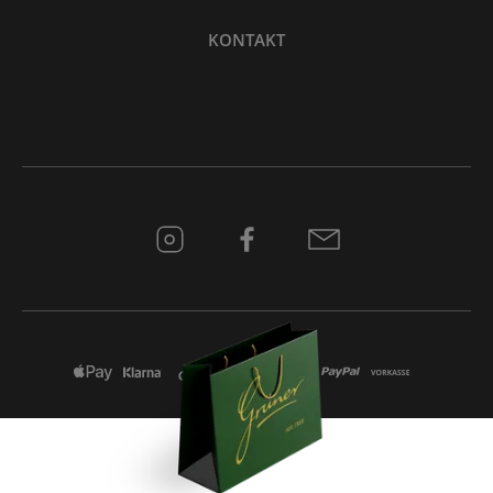
KONTAKT
* Alle Preise inkl. gesetzl. Mehrwertsteuer zzgl.
Versandkosten
und ggf.