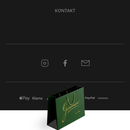
KONTAKT
* Alle Preise inkl. gesetzl. Mehrwertsteuer zzgl.
Versandkosten
und ggf.