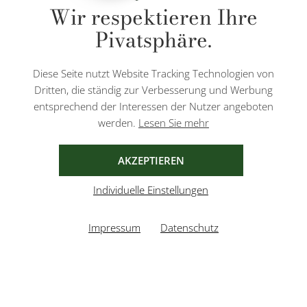
Wir respektieren Ihre
Nachnahmegebühren, wenn nicht anders angegeben.
Pivatsphäre.
Diese Website ist durch reCAPTCHA geschützt und es gelten die
Datenschutzbestimmungen
und
Nutzungsbedingungen
von Google.
Diese Seite nutzt Website Tracking Technologien von
Dritten, die ständig zur Verbesserung und Werbung
entsprechend der Interessen der Nutzer angeboten
werden.
Lesen Sie mehr
AGB
IMPRESSUM
DATENSCHUTZ
AKZEPTIEREN
Individuelle Einstellungen
Impressum
Datenschutz