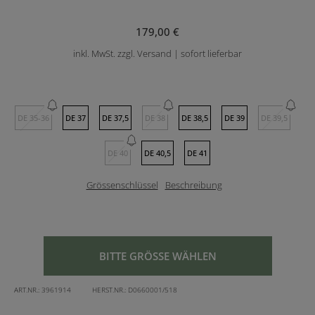
179,00 €
inkl. MwSt. zzgl. Versand | sofort lieferbar
DE 35-36
DE 37
DE 37,5
DE 38
DE 38,5
DE 39
DE 39,5
DE 40
DE 40,5
DE 41
Grössenschlüssel
Beschreibung
BITTE GRÖSSE WÄHLEN
ART.NR.:
3961914
HERST.NR.:
D0660001/518