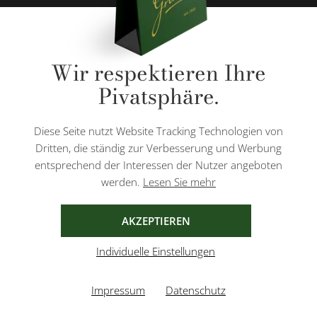
* Alle Preise inkl. gesetzl. Mehrwertsteuer zzgl.
Versandkosten
und ggf.
Wir respektieren Ihre
Nachnahmegebühren, wenn nicht anders angegeben.
Pivatsphäre.
Diese Website ist durch reCAPTCHA geschützt und es gelten die
Datenschutzbestimmungen
und
Nutzungsbedingungen
von Google.
Diese Seite nutzt Website Tracking Technologien von
Dritten, die ständig zur Verbesserung und Werbung
entsprechend der Interessen der Nutzer angeboten
werden.
Lesen Sie mehr
AGB
IMPRESSUM
DATENSCHUTZ
AKZEPTIEREN
Individuelle Einstellungen
Impressum
Datenschutz