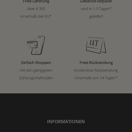
Freie Lieferung
Liebevoll verpackt
über € 300
und in 1-3 Tagen*
innerhalb der EU*
geliefert
Einfach Shoppen
Freie Rücksendung
mit den gängigsten
Kostenlose Rücksendung
Zahlungsmethoden
innerhalb von 14 Tagen*
INFORMATIONEN