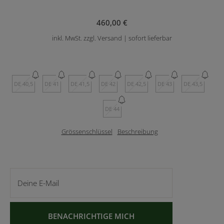
460,00 €
inkl. MwSt. zzgl. Versand | sofort lieferbar
DE 40,5
DE 41
DE 41,5
DE 42
DE 42,5
DE 43
DE 43,5
DE 44
Grössenschlüssel
Beschreibung
Deine E-Mail
BENACHRICHTIGE MICH