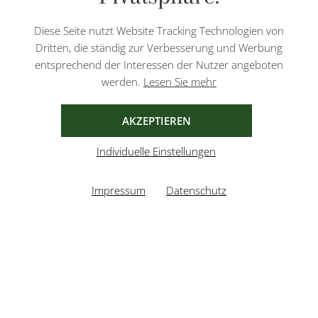
Datenschutzbestimmungen
und
Nutzungsbedingungen
von Google.
Diese Seite nutzt Website Tracking Technologien von
Dritten, die ständig zur Verbesserung und Werbung
entsprechend der Interessen der Nutzer angeboten
werden.
Lesen Sie mehr
AGB
IMPRESSUM
DATENSCHUTZ
AKZEPTIEREN
Individuelle Einstellungen
Impressum
Datenschutz
UMGESETZT VON
XEROGRAFIX GMBH
REALISIERT MIT SHOPWARE