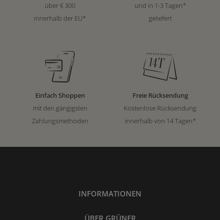
über € 300
und in 1-3 Tagen*
innerhalb der EU*
geliefert
Einfach Shoppen
Freie Rücksendung
mit den gängigsten
Kostenlose Rücksendung
Zahlungsmethoden
innerhalb von 14 Tagen*
INFORMATIONEN
ÜBER GRÜNER