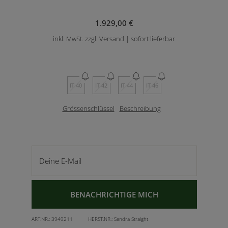
1.929,00 €
inkl. MwSt. zzgl. Versand | sofort lieferbar
IT 40
IT 42
IT 44
IT 46
Grössenschlüssel
Beschreibung
Deine E-Mail
BENACHRICHTIGE MICH
ART.NR.:
3949211
HERST.NR.:
Sandra Straight