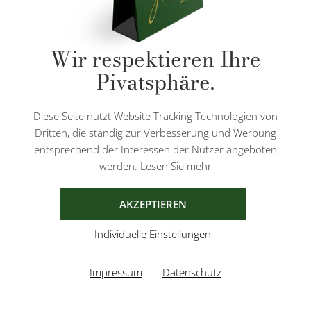
* Alle Preise inkl. gesetzl. Mehrwertsteuer zzgl.
Versandkosten
und ggf.
Wir respektieren Ihre
Nachnahmegebühren, wenn nicht anders angegeben.
Pivatsphäre.
Diese Website ist durch reCAPTCHA geschützt und es gelten die
Datenschutzbestimmungen
und
Nutzungsbedingungen
von Google.
Diese Seite nutzt Website Tracking Technologien von
Dritten, die ständig zur Verbesserung und Werbung
entsprechend der Interessen der Nutzer angeboten
werden.
Lesen Sie mehr
AGB
IMPRESSUM
DATENSCHUTZ
AKZEPTIEREN
Individuelle Einstellungen
Impressum
Datenschutz