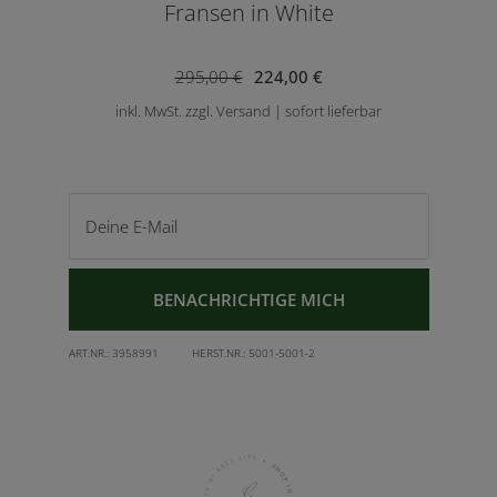
Fransen in White
295,00 €
224,00 €
inkl. MwSt. zzgl. Versand | sofort lieferbar
Deine E-Mail
BENACHRICHTIGE MICH
ART.NR.:
3958991
HERST.NR.:
5001-5001-2