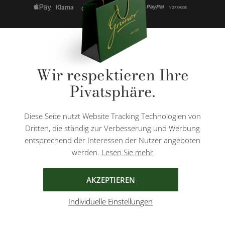
* Alle Preise inkl. gesetzl. Mehrwertsteuer zzgl.
Versandkosten
und ggf.
Wir respektieren Ihre
Nachnahmegebühren, wenn nicht anders angegeben.
Pivatsphäre.
Diese Website ist durch reCAPTCHA geschützt und es gelten die
Datenschutzbestimmungen
und
Nutzungsbedingungen
von Google.
Diese Seite nutzt Website Tracking Technologien von
Dritten, die ständig zur Verbesserung und Werbung
entsprechend der Interessen der Nutzer angeboten
werden.
Lesen Sie mehr
AGB
IMPRESSUM
DATENSCHUTZ
AKZEPTIEREN
Individuelle Einstellungen