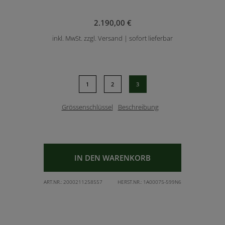
2.190,00 €
inkl. MwSt. zzgl. Versand | sofort lieferbar
1
2
3
Grössenschlüssel
Beschreibung
IN DEN WARENKORB
ART.NR.:
2000211258557
HERST.NR.:
1A00075-599N6