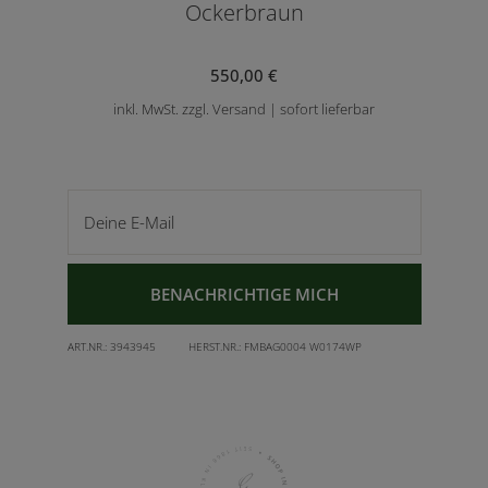
Ockerbraun
550,00 €
inkl. MwSt. zzgl. Versand | sofort lieferbar
Deine E-Mail
BENACHRICHTIGE MICH
ART.NR.:
3943945
HERST.NR.:
FMBAG0004 W0174WP