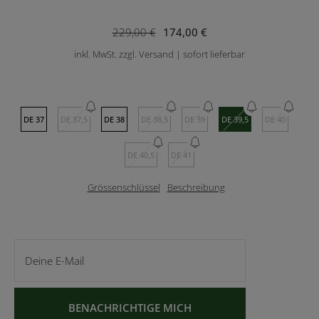
229,00 €
174,00 €
inkl. MwSt. zzgl. Versand | sofort lieferbar
DE 37
DE 37,5
DE 38
DE 38,5
DE 39
DE 39,5
DE 40
DE 40,5
DE 41
Grössenschlüssel
Beschreibung
Deine E-Mail
BENACHRICHTIGE MICH