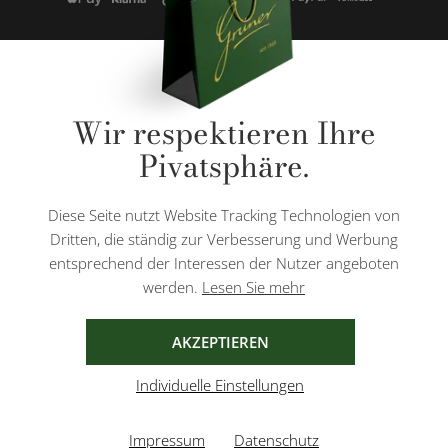
* Alle Preise inkl. gesetzl. Mehrwertsteuer zzgl.
Versandkosten
und ggf.
Wir respektieren Ihre
Nachnahmegebühren, wenn nicht anders angegeben.
Pivatsphäre.
Diese Website ist durch reCAPTCHA geschützt und es gelten die
Datenschutzbestimmungen
und
Nutzungsbedingungen
von Google.
Diese Seite nutzt Website Tracking Technologien von
Dritten, die ständig zur Verbesserung und Werbung
entsprechend der Interessen der Nutzer angeboten
werden.
Lesen Sie mehr
AGB
IMPRESSUM
DATENSCHUTZ
AKZEPTIEREN
Individuelle Einstellungen
Impressum
Datenschutz