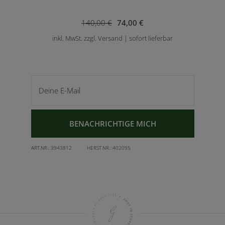
140,00 €
74,00 €
inkl. MwSt. zzgl. Versand | sofort lieferbar
Deine E-Mail
BENACHRICHTIGE MICH
ART.NR.:
3943812
HERST.NR.:
402095