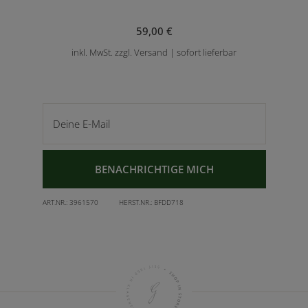
59,00 €
inkl. MwSt. zzgl. Versand | sofort lieferbar
Deine E-Mail
BENACHRICHTIGE MICH
ART.NR.:
3961570
HERST.NR.:
BFDD718