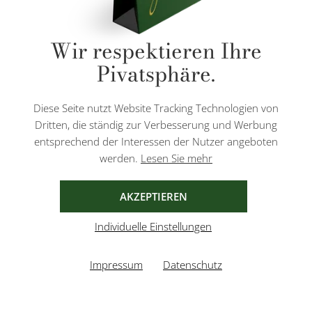
* Alle Preise inkl. gesetzl. Mehrwertsteuer zzgl.
Versandkosten
und ggf.
Wir respektieren Ihre
Nachnahmegebühren, wenn nicht anders angegeben.
Pivatsphäre.
Diese Website ist durch reCAPTCHA geschützt und es gelten die
Datenschutzbestimmungen
und
Nutzungsbedingungen
von Google.
Diese Seite nutzt Website Tracking Technologien von
Dritten, die ständig zur Verbesserung und Werbung
entsprechend der Interessen der Nutzer angeboten
werden.
Lesen Sie mehr
AGB
IMPRESSUM
DATENSCHUTZ
AKZEPTIEREN
Individuelle Einstellungen
Impressum
Datenschutz